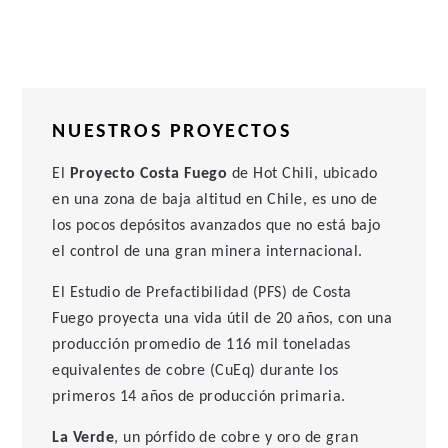
Su principal activo es el
proyecto de Cobre-Oro Costa
Fuego
, ubicado a baja altitud en la región costera de
Atacama, en la provincia del Huasco, Chile. Costa Fuego
es uno de los pocos desarrollos de cobre independientes
y de relevancia global, con capacidad para producir más
de 100 mil toneladas anuales de cobre equivalente
NUESTROS PROYECTOS
(CuEq). El proyecto se diferencia además por su
El
Proyecto Costa Fuego
de Hot Chili, ubicado
excepcional potencial de crecimiento, impulsado por el
en una zona de baja altitud en Chile, es uno de
reciente descubrimiento del pórfido La Verde, y por
los pocos depósitos avanzados que no está bajo
contar con una clara ruta hacia la producción en el corto
el control de una gran minera internacional.
plazo.
El Estudio de Prefactibilidad (PFS) de Costa
El Estudio de Prefactibilidad (PFS) 2025 de Costa Fuego
Fuego proyecta una vida útil de 20 años, con una
contempla una vida útil de 20 años, una escala de
producción promedio de 116 mil toneladas
producción de cobre ubicada en el cuartil superior de la
equivalentes de cobre (CuEq) durante los
industria y una intensidad de capital en el cuartil inferior,
primeros 14 años de producción primaria.
con un VAN después de impuestos (8%) de USD 1.200
millones. Asimismo, Costa Fuego presenta una alta
La Verde
, un pórfido de cobre y oro de gran