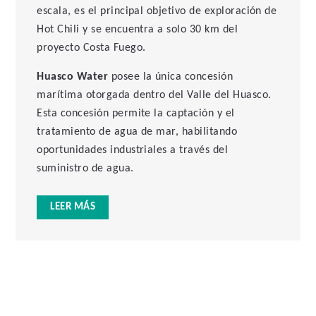
exposición a los precios del cobre y del oro, los que
escala, es el principal objetivo de exploración de
actualmente se sitúan significativamente por sobre los
Hot Chili y se encuentra a solo 30 km del
supuestos utilizados en el PFS.
proyecto Costa Fuego.
Más allá del proyecto base, Costa Fuego ofrece un sólido
Huasco Water
posee la única concesión
potencial de expansión. El
descubrimiento La Verde
ha
marítima otorgada dentro del Valle del Huasco.
entregado múltiples intersecciones amplias de cobre-oro
Esta concesión permite la captación y el
cercanas a superficie, lo que evidencia la oportunidad de
tratamiento de agua de mar, habilitando
incorporar un rajo inicial de alta ley dentro del plan
oportunidades industriales a través del
minero existente. La escala de La Verde podría
suministro de agua.
incrementar la producción hacia 150 mil toneladas
anuales de CuEq, e incluso más.
LEER MÁS
El desempeño ambiental, social y de gobernanza (ESG)
del proyecto Costa Fuego ha sido continuamente
fortalecido gracias a relaciones comunitarias de largo
plazo y a más de una década de avances en permisos. El
proyecto produce un concentrado de cobre limpio, sin