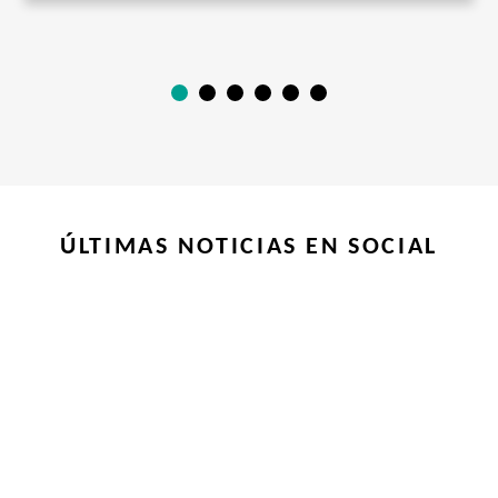
ÚLTIMAS NOTICIAS EN SOCIAL
NUESTRA DIFERENCIA
Oferta de cobre significativa, de bajo riesgo y a
corto plazo: más de una década en desarrollo